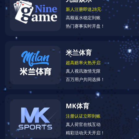
立即下载欧宝官网登录入口APP
首页
/
体育新闻
/ 正文