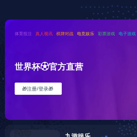
立即注册
欧宝官网登录入口
官
育数据平台
欧宝官网登录入口 OFFICIAL WEBSITE
自2022年创立以来，
欧宝官网登录入口
致力于为
洲杯、LPL在内的热门赛事直播与数据服务，广