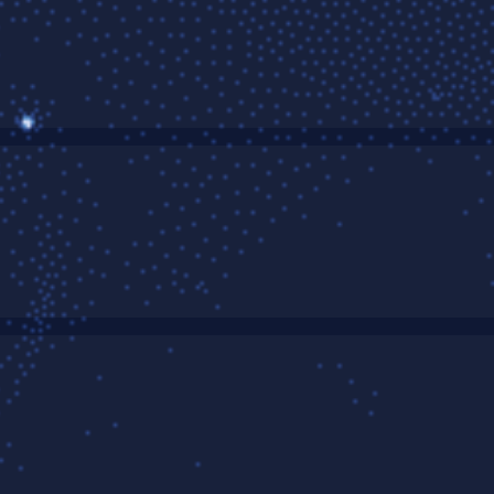
在季后赛即将来临之际，米切尔强调了球队虽然
的决心。这一声明不仅反映了球队目前的状态，
将从四个方面深入探讨这一主题，包括团队的不
具体措施以及团队凝聚力的提升。通过这些分析