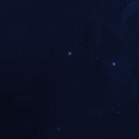
上一篇：
拉波尔塔警告哈维与阿莱曼尼被操…
热门推荐