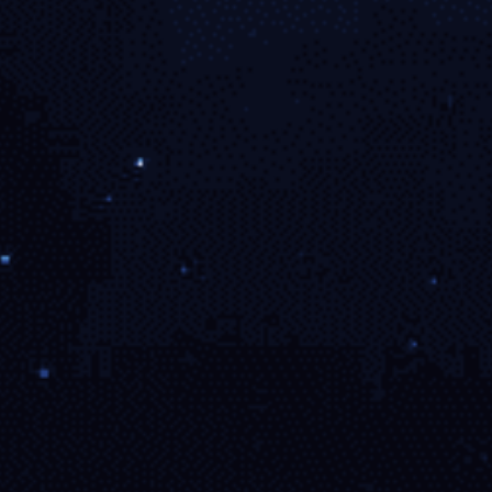
乔约翰逊分析太阳交易布
国安青岛之
克可能涉
宇鹏达万
2026-06-01
2026-06-22
推荐网站