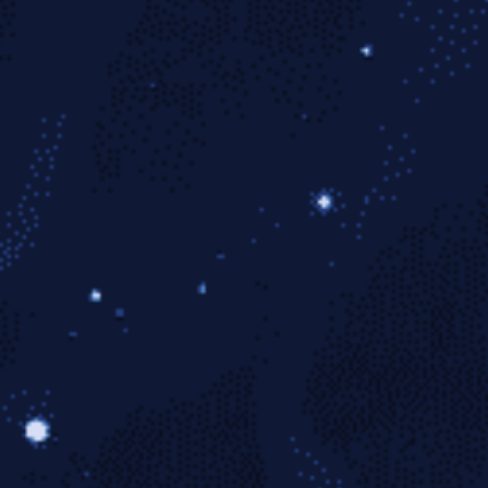
米切尔强调，每位球员在备战季后赛时必须全力
关系到整个团队的未来。他认为，全力以赴意味
会去珍惜和把握。这种态度能够激励其他队友共
全力以赴还表现在坚持不懈的努力上。在训练中
积极向上的心态，全身心投入到每一个细节中去
彼此之间形成一种互相激励、共同奋斗的信念。
同时，全力以赴也意味着要充分利用现有资源，
等。这些都是为了增强球队整体实力的重要环节
最终目标奠定坚实基础。
3、季后赛备战措施
为确保在季后赛中取得佳绩，球队正在采取多项
练，以应对不同风格对手带来的挑战。此外，教