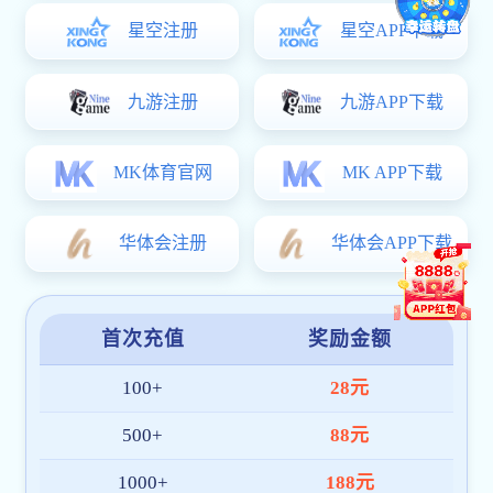
常见风险威胁
暴力破解尝试
账户冒用登录
中间人劫持
数据泄露与滥用
非法脚本注入
欧宝·官方网站登录入口-欧宝(中国)防
护体系
高强度密码加密机制
实时设备监测与IP识别
HTTPS + TLS 1.3 加密协议
行为日志审计 + 异常告警
XSS/SQL注入防护规则引擎